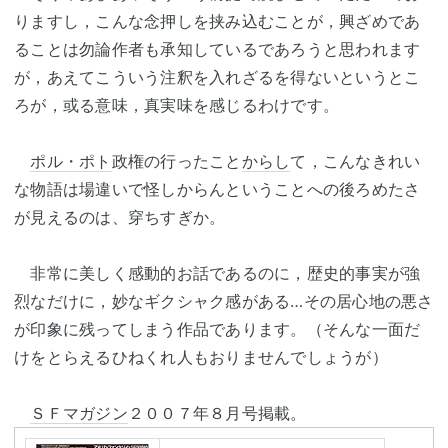
りますし，こんな念押しを挟み込むことが，興ざめであ
ることは勿論作者も承知しているであろうと思われます
が，あえてこういう注釈を入れざるを得ないというとこ
ろが，或る意味，真実味を感じるわけです。
ポル・ポト
政権の行ったこと
からし
て，こんなきれい
な物語は場違いで怪しからんということへの後ろめたさ
が見えるのは、穿ちすぎか。
非常に美しく感動的お話であるのに，歴史的事実が強
烈なだけに，妙なギクシャク感がある…その居心地の悪さ
が印象に残ってしまう作品であります。（そんな一面だ
けをとらえるひねくれ人もおりませんでしょうが）
ＳＦマガジン
２００７年８月号掲載。