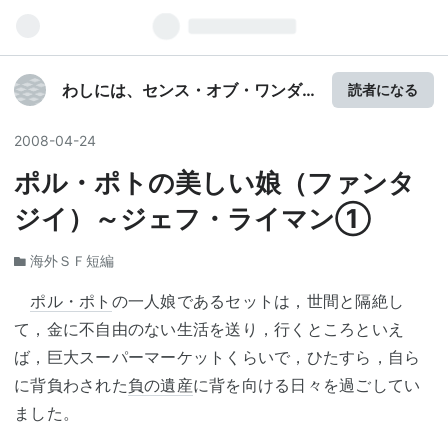
わしには、センス・オブ・ワンダ
読者になる
ーがないのか？
2008
-
04
-
24
ポル・ポトの美しい娘（ファンタ
ジイ）～ジェフ・ライマン①
海外ＳＦ短編
ポル・ポト
の一人娘であるセットは，世間と隔絶し
て，金に不自由のない生活を送り，行くところといえ
ば，巨大スーパーマーケットくらいで，ひたすら，自ら
に背負わされた
負の遺産
に背を向ける日々を過ごしてい
ました。