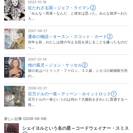
2022-10-18
征たれざる国～ジェフ・ライマン②
「みんな＜死者＞なんだ、と彼女は思った。みんな彼岸へわた
ろ…
2007-06-27
運命の物語～オースン・スコット・カード②
何年も前，わたしは彼の与える役を演じることを嫌ったものだ
っ…
2007-01-14
他の孤児～ジョン・ケッセル②
彼の名はパトリック・ファロン。３２歳，シカゴの穀物取引所
の…
2006-02-21
百万ドルの一発～ディーン・ホイットロック①
百万ドルの一発というのは何か？大腿筋をきれいに貫通する一
発…
新しい記事
(2008-06-08)
シェイヨルという名の星～コードウェイナー・スミス